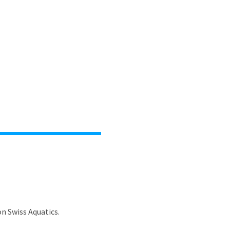
von
Swiss Aquatics
.